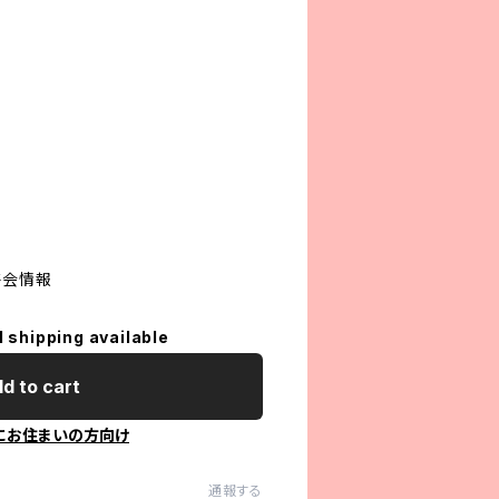
芸会情報
l shipping available
d to cart
にお住まいの方向け
通報する