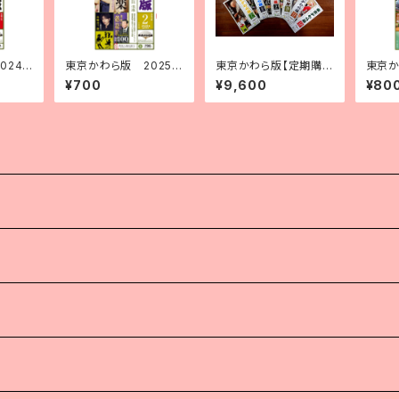
024
東京かわら版 2025
東京かわら版【定期購
東京か
号
（令和７）年２月号
読1年分】
（令和
¥700
¥9,600
¥80