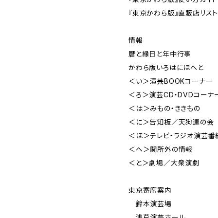
『東京かわら版』直販店リス
情報
暦と縁日と年中行事
かわら版いろはにほへと
＜い＞演芸BOOKコーナー
＜ろ＞演芸CD・DVDコーナ
＜は＞みもの・ききもの
＜に＞告知板／天狗連の会
＜ほ＞テレビ・ラジオ演芸番
＜へ＞関所外の情報
＜と＞劇場／大衆演劇
東京寄席案内
鈴本演芸場
浅草演芸ホール