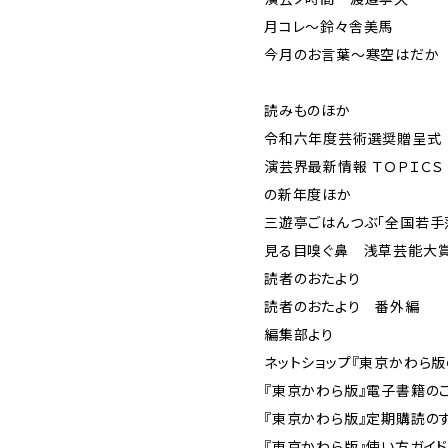
月コレ～鈴々舎美馬
今月のお言葉～寒空はだか
読みものほか
令和六年度芸術選奨贈呈式
演芸界最新情報 ＴＯＰＩＣ
の新年度ほか
三遊亭ごはんつぶ「全国若手
見る目嗅ぐ鼻 浅草芸能大
読者のおたより
読者のおたより 番外編
編集部より
ネットショップ『東京かわら版
『東京かわら版』電子書籍の
『東京かわら版』定期購読の
『東京かわら版』使い方ガイ