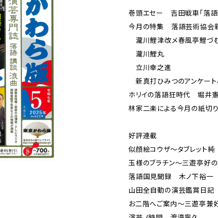
巻頭エセー 吉田戦車「落語
今月の特集 落語芸術協会
瀧川鯉津改メ春風亭鯉づ
瀧川鯉丸
立川幸之進
新真打ひみつのアンケート
ホリイの落語狂時代 堀
林家二楽による今月の紙切
好評連載
似顔絵コウザ～タブレット純
玉様のブラチン〜三遊亭好
落語国見聞録 木ノ下裕一
山田全自動の演芸鑑賞日記
お二階へご案内～三遊亭兼
演芸ノ時間 渡邉寧久