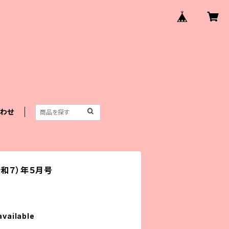
わせ
令和７）年５月号
available