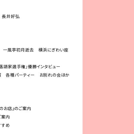
 長井好弘
Ｓ 一風亭初月逝去 横浜にぎわい座
落語家選手権」優勝インタビュー
賞 各種パーティー お別れの会ほか
のお店』のご案内
ご案内
すすめ
ド