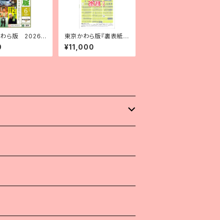
わら版 2026
東京かわら版『裏表紙
８）年６月号
のご協賛枠』
0
¥11,000