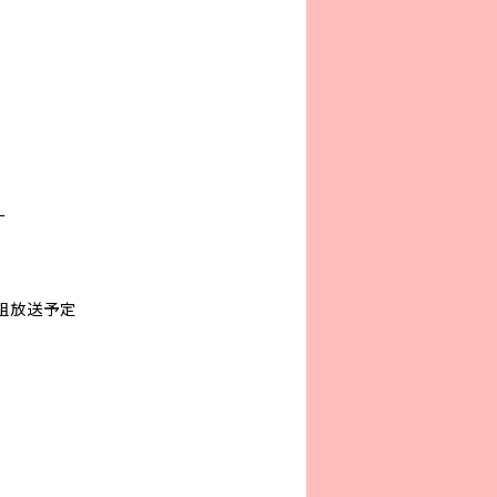
ト
ー
組放送予定