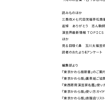
読みものほか
三喬改メ七代目笑福亭松喬
追悼 ありがとう 志ん駒
演芸界最新情報 ＴＯＰＩＣ
ほか
見る目嗅ぐ鼻 玉川太福芸術
読者のおたより&アンケート
編集部より
『東京かわら版新書』のご案
『東京かわら版』裏表紙ご協
『東西寄席演芸家名鑑』使い
『東京かわら版』使い方ガイ
『東京かわら版』直販店リス