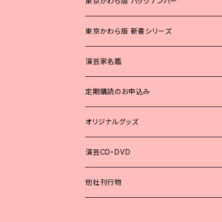
東京かわら版 バックナンバー
2025年
東京かわら版 新書シリーズ
2024年
演芸家名鑑
2023年
定期購読のお申込み
2022年
オリジナルグッズ
2021年
演芸CD・DVD
2020年
他社刊行物
2019年