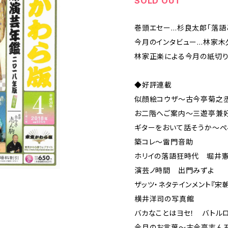
SOLD OUT
巻頭エセー…杉良太郎「落語
今月のインタビュー…林家木
林家正楽による今月の紙切
◆好評連載
似顔絵コウザ～古今亭菊之
お二階へご案内～三遊亭兼
ギターをおいて話そうか〜
築コレ～雷門音助
ホリイの落語狂時代 堀井
演芸ノ時間 出門みずよ
ザッツ・ネタテインメント『宋
横井洋司の写真館
バカなことはヨセ！ バトル
今月のお言葉～古今亭志ん