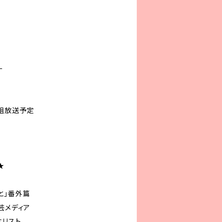
ー
組放送予定
★
と」番外篇
芸メディア
本リスト