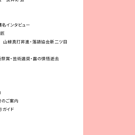
襲名インタビュー
師匠
Ｓ 山緑真打昇進・落語協会新二ツ目
祭賞・芸術選奨・露の慎悟逝去
内
賛のご案内
方ガイド
ド
ト