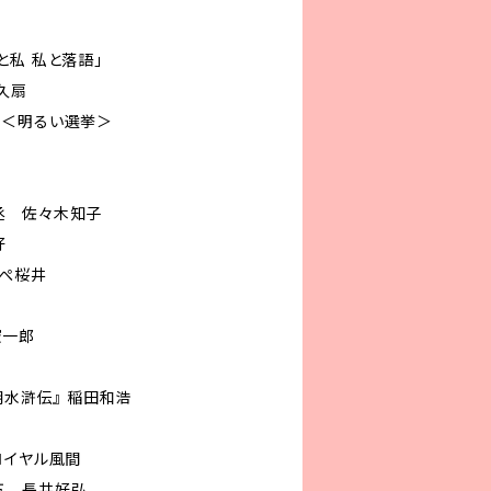
と私 私と落語」
久扇
り＜明るい選挙＞
丞 佐々木知子
好
ぺぺ桜井
憲一郎
朝水滸伝』 稲田和浩
ロイヤル風間
五 長井好弘