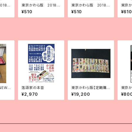
018
東京かわら版 2018
東京かわら版 2018
東京か
月号
（平成30）年10月号
（平成30）年９月号
（平成
¥510
¥510
¥610
NEW
落語家の本音
東京かわら版【定期購
東京か
バー
読2年分】
（令和
¥2,970
¥19,200
¥80