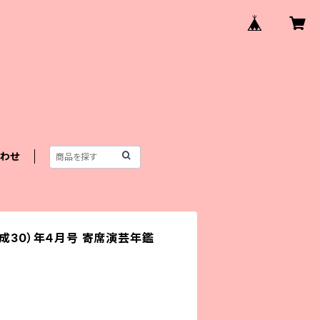
わせ
平成30）年４月号 寄席演芸年鑑