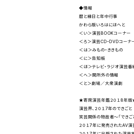
◆情報
暦と縁日と年中行事
かわら版いろはにほへと
＜い＞演芸BOOKコーナー
＜ろ＞演芸CD・DVDコーナ
＜は＞みもの・ききもの
＜に＞告知板
＜ほ＞テレビ・ラジオ演芸番
＜へ＞関所外の情報
＜と＞劇場／大衆演劇
★寄席演芸年鑑２０１8年版
演芸界、２０１7年のできごと
笑芸関係の物故者～「できご
２０１7年に発売されたAV演
２０１7年に出版された演芸