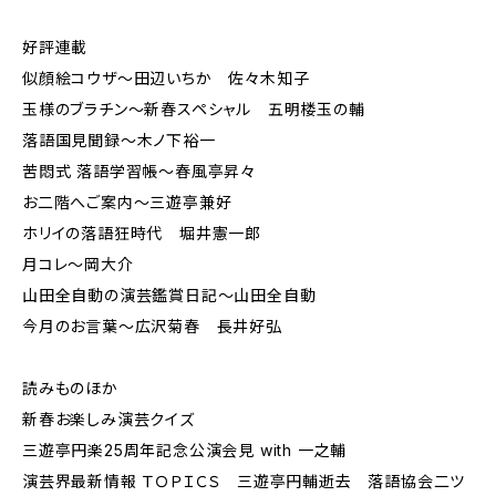
好評連載
似顔絵コウザ～田辺いちか 佐々木知子
玉様のブラチン〜新春スペシャル 五明楼玉の輔
落語国見聞録〜木ノ下裕一
苦悶式 落語学習帳〜春風亭昇々
お二階へご案内～三遊亭兼好
ホリイの落語狂時代 堀井憲一郎
月コレ～岡大介
山田全自動の演芸鑑賞日記〜山田全自動
今月のお言葉～広沢菊春 長井好弘
読みものほか
新春お楽しみ演芸クイズ
三遊亭円楽25周年記念公演会見 with 一之輔
演芸界最新情報 ＴＯＰＩＣＳ 三遊亭円輔逝去 落語協会二ツ