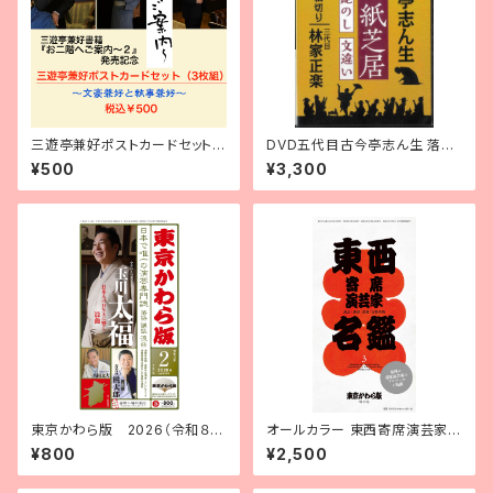
三遊亭兼好ポストカードセット3
DVD五代目古今亭志ん生 落語
枚組
紙芝居（紙切り＝三代目林家正
¥500
¥3,300
楽）
東京かわら版 2026（令和８）
オールカラー 東西寄席演芸家名
年２月号
鑑3【2026年版】
¥800
¥2,500