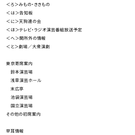
＜ろ＞みもの・ききもの
＜は＞告知板
＜に＞天狗連の会
＜ほ＞テレビ・ラジオ演芸番組放送予定
＜へ＞関所外の情報
＜と＞劇場／大衆演劇
東京寄席案内
鈴本演芸場
浅草演芸ホール
末広亭
池袋演芸場
国立演芸場
その他の初席案内
早耳情報