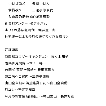
小はぜ改メ 柳家小はん
伊織改メ 三遊亭歌奈女
入舟辰乃助改メ船遊亭扇歌
新真打アンケート＆アルバム
ホリイの落語狂時代 堀井憲一郎
林家楽一による今月の紙切り＜ひな祭り＞
好評連載
似顔絵コウザ～オキシジェン 佐々木知子
落語国見聞録〜木ノ下裕一
苦悶式 落語学習帳〜春風亭昇々
お二階へご案内～三遊亭兼好
山田全自動の演芸鑑賞日記〜山田全自動
月コレ～三遊亭萬都
今月のお言葉（最終回）～神田愛山 長井好弘