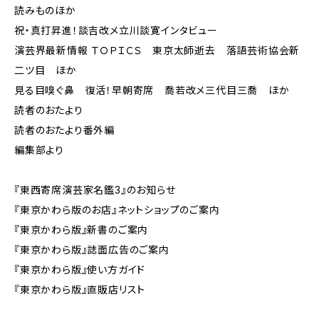
読みものほか
祝・真打昇進！談吉改メ立川談寛インタビュー
演芸界最新情報 ＴＯＰＩＣＳ 東京太師逝去 落語芸術協会新
二ツ目 ほか
見る目嗅ぐ鼻 復活！早朝寄席 喬若改メ三代目三喬 ほか
読者のおたより
読者のおたより番外編
編集部より
『東西寄席演芸家名鑑3』のお知らせ
『東京かわら版のお店』ネットショップのご案内
『東京かわら版』新書のご案内
『東京かわら版』誌面広告のご案内
『東京かわら版』使い方ガイド
『東京かわら版』直販店リスト