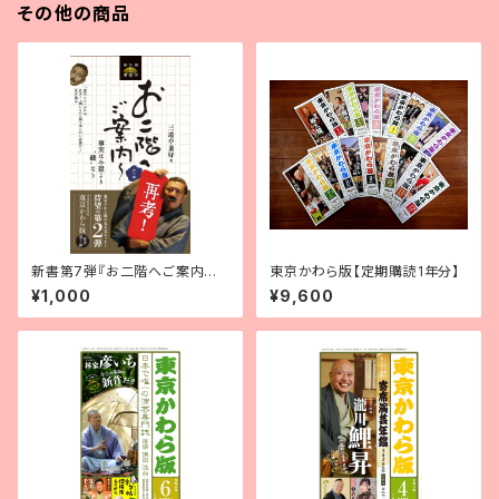
その他の商品
新書第7弾『お二階へご案内～
東京かわら版【定期購読1年分】
2』三遊亭兼好・著
¥1,000
¥9,600