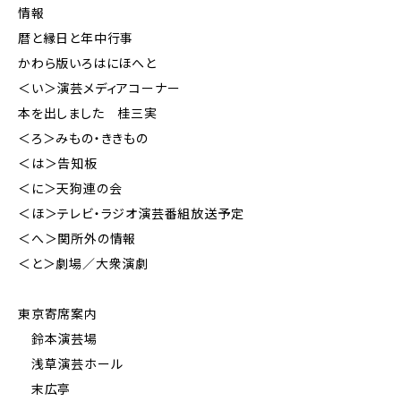
情報
暦と縁日と年中行事
かわら版いろはにほへと
＜い＞演芸メディアコーナー
本を出しました 桂三実
＜ろ＞みもの・ききもの
＜は＞告知板
＜に＞天狗連の会
＜ほ＞テレビ・ラジオ演芸番組放送予定
＜へ＞関所外の情報
＜と＞劇場／大衆演劇
東京寄席案内
鈴本演芸場
浅草演芸ホール
末広亭