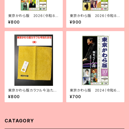
東京かわら版 2026（令和８）
東京かわら版 2026（令和８）
年６月号
年４月号 寄席演芸年鑑2026年
¥800
¥900
版 合併号
東京かわら版カラフル今治たお
東京かわら版 2024（令和６）
る（黄）
年10月号
¥800
¥700
CATAGORY