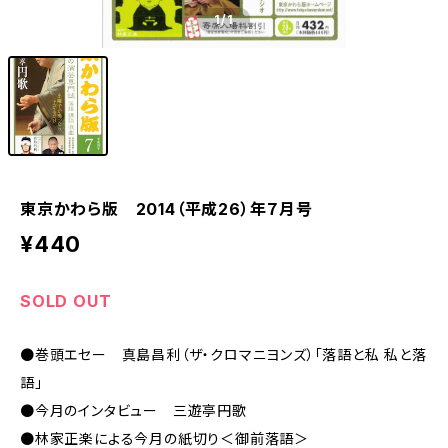
1
/1
東京かわら版 2014（平成26）年７月号
¥440
SOLD OUT
●巻頭エセー 真島昌利（ザ・クロマニヨンズ）「落語と私 私と落
語」
●今月のインタビュー 三遊亭円歌
●林家正楽による今月の紙切り＜御前落語＞