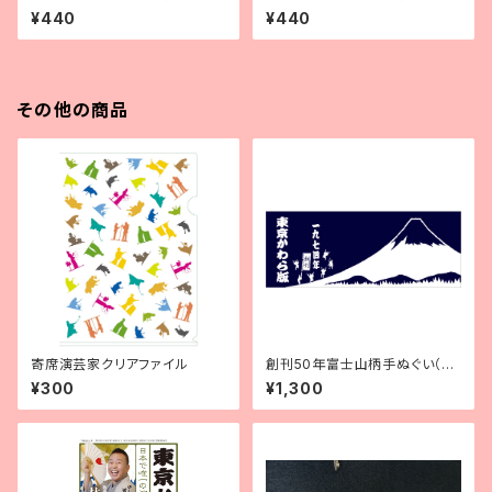
年５月号
年３月号
¥440
¥440
その他の商品
寄席演芸家クリアファイル
創刊50年富士山柄手ぬぐい（紺
地に白）
¥300
¥1,300