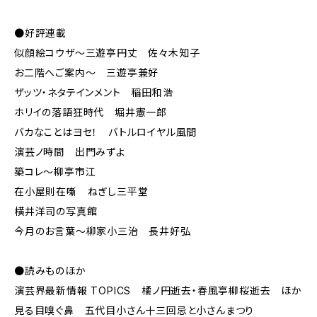
●好評連載
似顔絵コウザ〜三遊亭円丈 佐々木知子
お二階へご案内～ 三遊亭兼好
ザッツ・ネタテインメント 稲田和浩
ホリイの落語狂時代 堀井憲一郎
バカなことはヨセ！ バトルロイヤル風間
演芸ノ時間 出門みずよ
築コレ～柳亭市江
在小屋則在噺 ねぎし三平堂
横井洋司の写真館
今月のお言葉～柳家小三治 長井好弘
●読みものほか
演芸界最新情報 TOPICS 橘ノ円逝去・春風亭柳桜逝去 ほか
見る目嗅ぐ鼻 五代目小さん十三回忌と小さんまつり