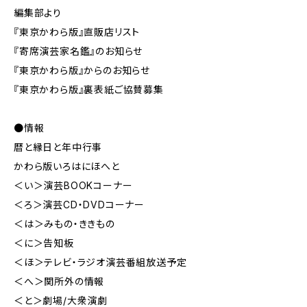
編集部より
『東京かわら版』直販店リスト
『寄席演芸家名鑑』のお知らせ
『東京かわら版』からのお知らせ
『東京かわら版』裏表紙ご協賛募集
●情報
暦と縁日と年中行事
かわら版いろはにほへと
＜い＞演芸BOOKコーナー
＜ろ＞演芸CD・DVDコーナー
＜は＞みもの・ききもの
＜に＞告知板
＜ほ＞テレビ・ラジオ演芸番組放送予定
＜へ＞関所外の情報
＜と＞劇場/大衆演劇