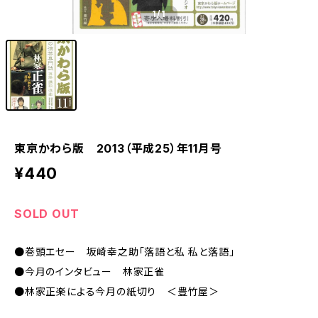
1
/1
東京かわら版 2013（平成25）年11月号
¥440
SOLD OUT
●巻頭エセー 坂崎幸之助「落語と私 私と落語」
●今月のインタビュー 林家正雀
●林家正楽による今月の紙切り ＜豊竹屋＞