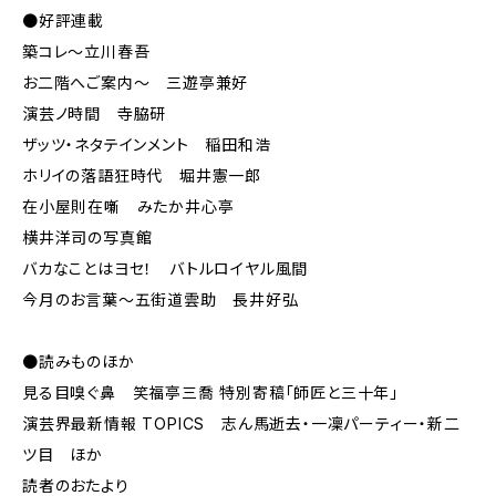
●好評連載
築コレ～立川春吾
お二階へご案内～ 三遊亭兼好
演芸ノ時間 寺脇研
ザッツ・ネタテインメント 稲田和浩
ホリイの落語狂時代 堀井憲一郎
在小屋則在噺 みたか井心亭
横井洋司の写真館
バカなことはヨセ！ バトルロイヤル風間
今月のお言葉～五街道雲助 長井好弘
●読みものほか
見る目嗅ぐ鼻 笑福亭三喬 特別寄稿「師匠と三十年」
演芸界最新情報 TOPICS 志ん馬逝去・一凜パーティー・新二
ツ目 ほか
読者のおたより