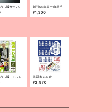
わら版カラフル
創刊50年富士山柄手ぬ
おる（ブラウン）
ぐい（紺地に白）
0
¥1,300
わら版 2024
落語家の本音
６）年８月号
0
¥2,970