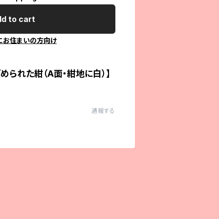
d to cart
にお住まいの方向け
められた紺（A面・紺地に白）】
通報する