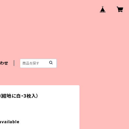
わせ
（紺地に白・3枚入）
available