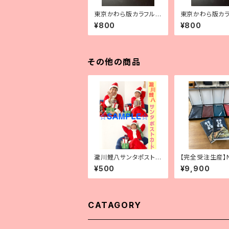
東京かわら版カラフル
東京かわら版カ
今治たおる（赤）
今治たおる（ピン
¥800
¥800
その他の商品
瀧川鯉八サンタポストカ
【完全受注生産】
ード3枚組
東京かわら版カ
¥500
¥9,900
CATAGORY