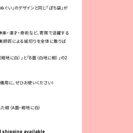
ぬぐい」のデザインと同じ「ぽち袋」が
神楽・漫才・奇術など、寄席で活躍する
楽師匠による紙切りを全体に散りば
紺地に白）」と「B面（白地に紺）」の2
儀用に、ぜひお使いください！
た紺（A面・紺地に白）
l shipping available