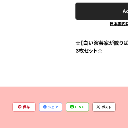
Ad
日本国内
☆【白い演芸家が散りば
3枚セット☆
保存
シェア
LINE
ポスト