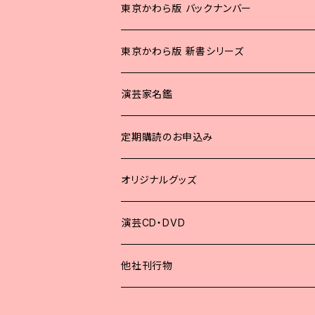
東京かわら版 バックナンバー
2025年
東京かわら版 新書シリーズ
2024年
演芸家名鑑
2023年
定期購読のお申込み
2022年
オリジナルグッズ
2021年
演芸CD・DVD
2020年
他社刊行物
2019年