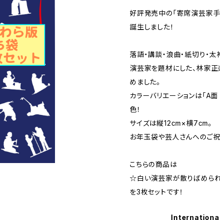
好評発売中の「寄席演芸家手
誕生しました！
落語・講談・浪曲・紙切り・太
演芸家を題材にした、林家正
めました。
カラーバリエーションは「A面（
色！
サイズは縦12cm×横7cm。
お年玉袋や芸人さんへのご祝
こちらの商品は
☆白い演芸家が散りばめられ
を3枚セットです！
Internationa