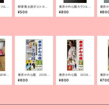
ラフル
柳家喬太郎ポストカー
東京かわら版カラフル
東京か
ク）
ドセット3枚組
今治たおる（オレンジ）
今治た
¥500
¥800
¥80
NEW
東京かわら版 2025
東京かわら版 2026
東京か
バー
（令和７）年４月号 寄席
（令和８）年２月号
（令和
¥800
¥800
¥70
演芸年鑑2025年版 合
併号