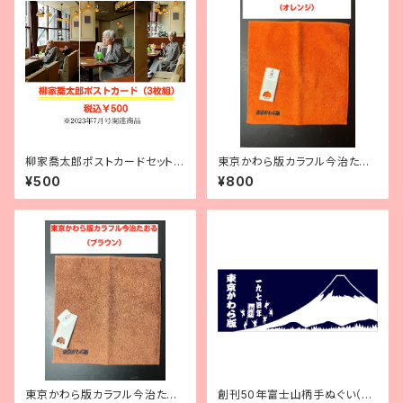
柳家喬太郎ポストカードセット3
東京かわら版カラフル今治たお
枚組
る（オレンジ）
¥500
¥800
東京かわら版カラフル今治たお
創刊50年富士山柄手ぬぐい（紺