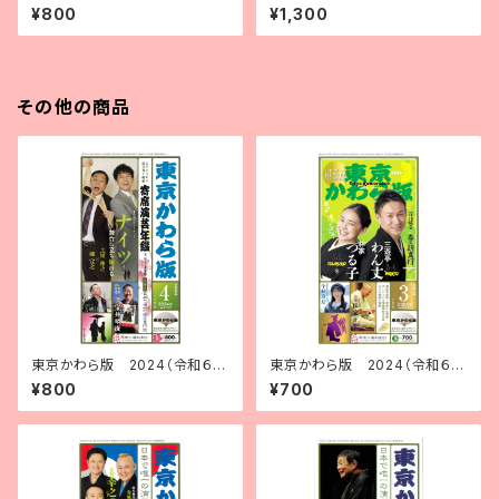
る（ブラウン）
地に白）
¥800
¥1,300
その他の商品
東京かわら版 2024（令和６）
東京かわら版 2024（令和６）
年４月号 寄席演芸年鑑2024年
年３月号
¥800
¥700
版 合併号