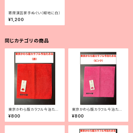
寄席演芸家手ぬぐい（紺地に白）
¥1,200
同じカテゴリの商品
東京かわら版カラフル今治たお
東京かわら版カラフル今治たお
る（赤）
る（ピンク）
¥800
¥800