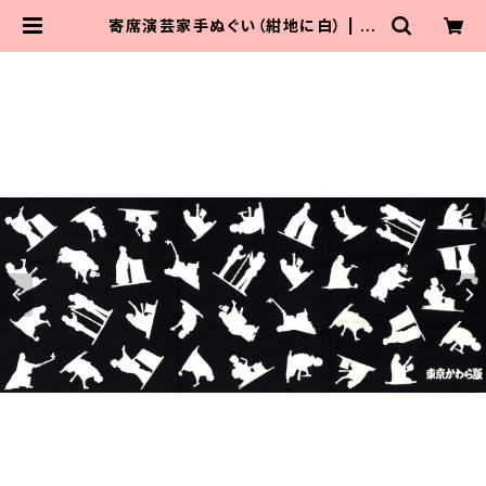
寄席演芸家手ぬぐい（紺地に白） | 東
京かわら版のお店