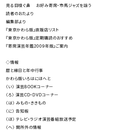
見る目嗅ぐ鼻 お好み寄席・市馬ジャズを謡う
読者のおたより
編集部より
『東京かわら版』直販店リスト
『東京かわら版』定期購読のおすすめ
『寄席演芸年鑑2009年版』ご案内
◇情報
暦と縁日と年中行事
かわら版いろはにほへと
〈い〉 演芸BOOKコーナー
〈ろ〉 演芸CD・DVDコーナー
〈は〉 みもの・ききもの
〈に〉 告知板
〈ほ〉 テレビ・ラジオ演芸番組放送予定
〈へ〉 関所外の情報