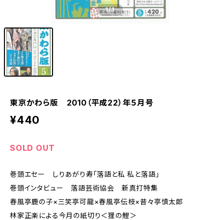
1
/1
東京かわら版 2010（平成22）年５月号
¥440
SOLD OUT
巻頭エセー しりあがり寿「落語と私 私と落語」
巻頭インタビュー 落語芸術協会 新真打特集
春風亭鹿の子×三笑亭可龍×春風亭伝枝×昔々亭慎太郎
林家正楽による今月の紙切り＜狸の鯉＞