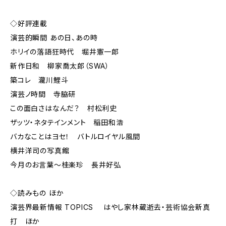
◇好評連載
演芸的瞬間 あの日、あの時
ホリイの落語狂時代 堀井憲一郎
新作日和 柳家喬太郎（SWA）
築コレ 瀧川鯉斗
演芸ノ時間 寺脇研
この面白さはなんだ？ 村松利史
ザッツ・ネタテインメント 稲田和浩
バカなことはヨセ！ バトルロイヤル風間
横井洋司の写真館
今月のお言葉～桂楽珍 長井好弘
◇読みもの ほか
演芸界最新情報 TOPICS はやし家林蔵逝去・芸術協会新真
打 ほか