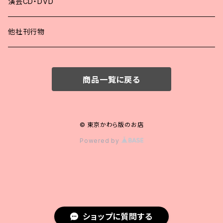
2021年
演芸CD・DVD
2020年
他社刊行物
2019年
商品一覧に戻る
2018年
2017年
© 東京かわら版のお店
Powered by
2016年
2015年
2014年
ショップに質問する