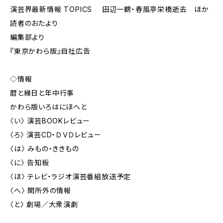
演芸界最新情報 TOPICS 田辺一鶴・春風亭栄橋逝去 ほか
読者のおたより
編集部より
『東京かわら版』自社広告
◇情報
暦と縁日と年中行事
かわら版いろはにほへと
〈い〉 演芸BOOKレビュー
〈ろ〉 演芸CD・ＤＶＤレビュー
〈は〉 みもの・ききもの
〈に〉 告知板
〈ほ〉 テレビ・ラジオ演芸番組放送予定
〈へ〉 関所外の情報
〈と〉 劇場／大衆演劇