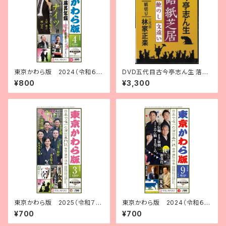
東京かわら版 2024（令和６）
DVD五代目古今亭志ん生 落語
年４月号 寄席演芸年鑑2024年
紙芝居（紙切り＝三代目林家正
¥800
¥3,300
版 合併号
楽）
東京かわら版 2025（令和７）
東京かわら版 2024（令和６）
年３月号
年９月号
¥700
¥700