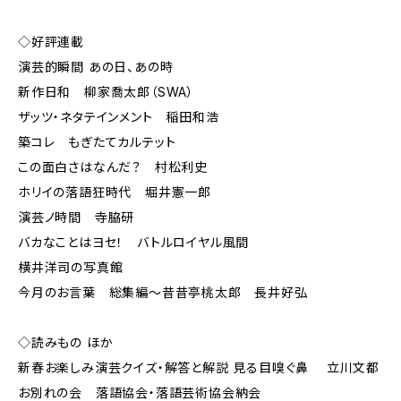
◇好評連載
演芸的瞬間 あの日、あの時
新作日和 柳家喬太郎（SWA）
ザッツ・ネタテインメント 稲田和浩
築コレ もぎたてカルテット
この面白さはなんだ？ 村松利史
ホリイの落語狂時代 堀井憲一郎
演芸ノ時間 寺脇研
バカなことはヨセ！ バトルロイヤル風間
横井洋司の写真館
今月のお言葉 総集編～昔昔亭桃太郎 長井好弘
◇読みもの ほか
新春お楽しみ演芸クイズ・解答と解説 見る目嗅ぐ鼻 立川文都
お別れの会 落語協会・落語芸術協会納会