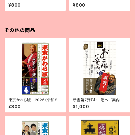
年７月号
年６月号
¥800
¥800
その他の商品
東京かわら版 2026（令和８）
新書第7弾『お二階へご案内～
年８月号
2』三遊亭兼好・著
¥800
¥1,000