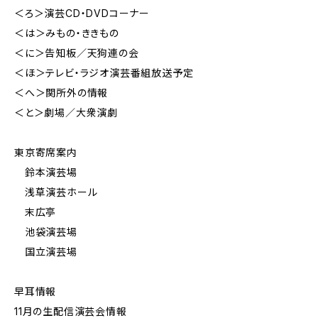
＜ろ＞演芸CD・DVDコーナー
＜は＞みもの・ききもの
＜に＞告知板／天狗連の会
＜ほ＞テレビ・ラジオ演芸番組放送予定
＜へ＞関所外の情報
＜と＞劇場／大衆演劇
東京寄席案内
鈴本演芸場
浅草演芸ホール
末広亭
池袋演芸場
国立演芸場
早耳情報
11月の生配信演芸会情報