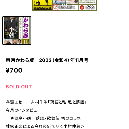
1
/1
東京かわら版 2022（令和４）年11月号
¥700
SOLD OUT
巻頭エセー 吉村作治「落語と私 私と落語」
今月のインタビュー
春風亭小朝 落語×歌舞伎 初のコラボ
林家正楽による今月の紙切り＜中村仲蔵＞