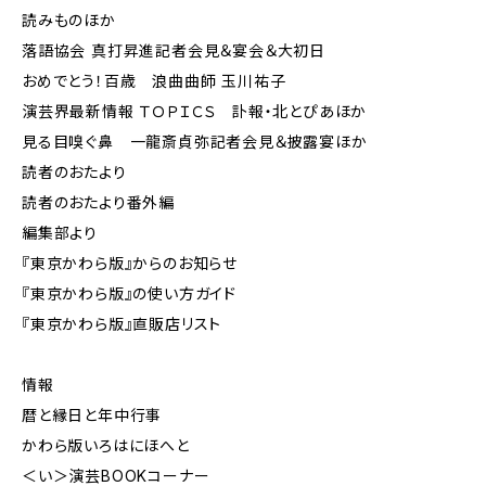
読みものほか
落語協会 真打昇進記者会見＆宴会＆大初日
おめでとう！百歳 浪曲曲師 玉川祐子
演芸界最新情報 ＴＯＰＩＣＳ 訃報・北とぴあほか
見る目嗅ぐ鼻 一龍斎貞弥記者会見＆披露宴ほか
読者のおたより
読者のおたより番外編
編集部より
『東京かわら版』からのお知らせ
『東京かわら版』の使い方ガイド
『東京かわら版』直販店リスト
情報
暦と縁日と年中行事
かわら版いろはにほへと
＜い＞演芸BOOKコーナー