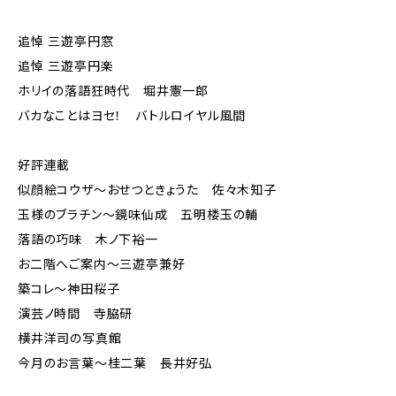
追悼 三遊亭円窓
追悼 三遊亭円楽
ホリイの落語狂時代 堀井憲一郎
バカなことはヨセ！ バトルロイヤル風間
好評連載
似顔絵コウザ～おせつときょうた 佐々木知子
玉様のブラチン〜鏡味仙成 五明楼玉の輔
落語の巧味 木ノ下裕一
お二階へご案内～三遊亭兼好
築コレ～神田桜子
演芸ノ時間 寺脇研
横井洋司の写真館
今月のお言葉～桂二葉 長井好弘