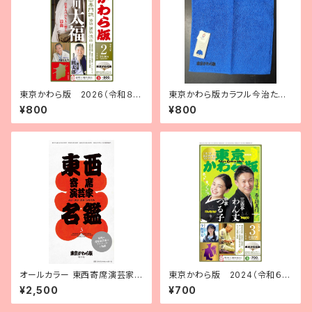
東京かわら版 2026（令和８）
東京かわら版カラフル今治たお
年２月号
る（青）
¥800
¥800
オールカラー 東西寄席演芸家名
東京かわら版 2024（令和６）
鑑3【2026年版】
年３月号
¥2,500
¥700