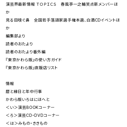
演芸界最新情報 ＴＯＰＩＣＳ 春風亭一之輔笑点新メンバーほ
か
見る目嗅ぐ鼻 全国若手落語家選手権本選、白酒CDイベントほ
か
編集部より
読者のおたより
読者のおたより番外編
『東京かわら版』の使い方ガイド
『東京かわら版』直販店リスト
情報
暦と縁日と年中行事
かわら版いろはにほへと
＜い＞演芸BOOKコーナー
＜ろ＞演芸CD・DVDコーナー
＜は＞みもの・ききもの