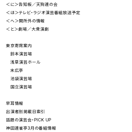
＜に＞告知板／天狗連の会
＜ほ＞テレビ・ラジオ演芸番組放送予定
＜へ＞関所外の情報
＜と＞劇場／大衆演劇
東京寄席案内
鈴本演芸場
浅草演芸ホール
末広亭
池袋演芸場
国立演芸場
早耳情報
出演者別掲載日索引
話題の演芸会・PICK UP
神田連雀亭3月の番組情報