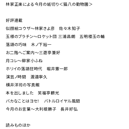
林家正楽による今月の紙切り＜猫八の動物園＞
好評連載
似顔絵コウザ～林家きよ彦 佐々木知子
玉様のブラチン〜ロケット団 三浦昌朗 五明楼玉の輔
落語の巧味 木ノ下裕一
お二階へご案内～三遊亭兼好
月コレ～柳家小ふね
ホリイの落語狂時代 堀井憲一郎
演芸ノ時間 渡邉寧久
横井洋司の写真館
本を出しました 笑福亭鶴光
バカなことはヨセ！ バトルロイヤル風間
今月のお言葉～大利根勝子 長井好弘
読みものほか