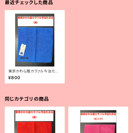
最近チェックした商品
東京かわら版カラフル今治たお
る（青）
¥800
同じカテゴリの商品