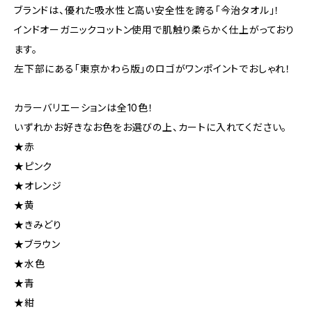
ブランドは、優れた吸水性と高い安全性を誇る「今治タオル」！
インドオーガニックコットン使用で肌触り柔らかく仕上がっており
ます。
左下部にある「東京かわら版」のロゴがワンポイントでおしゃれ！
カラーバリエーションは全10色！
いずれかお好きなお色をお選びの上、カートに入れてください。
★赤
★ピンク
★オレンジ
★黄
★きみどり
★ブラウン
★水色
★青
★紺