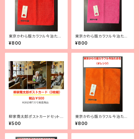
東京かわら版カラフル今治たお
東京かわら版カラフル今治たお
る（赤）
る（ピンク）
¥800
¥800
柳家喬太郎ポストカードセット3
東京かわら版カラフル今治たお
枚組
る（オレンジ）
¥500
¥800