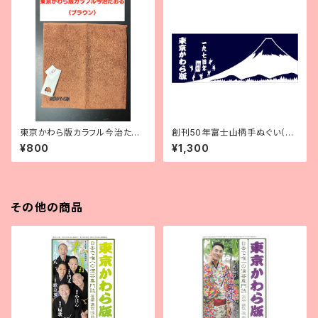
東京かわら版カラフル今治たお
創刊50年富士山柄手ぬぐい（紺
る（ブラウン）
地に白）
¥800
¥1,300
その他の商品