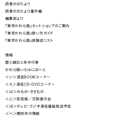
読者のおたより
読者のおたより番外編
編集部より
『東京かわら版』ネットショップのご案内
『東京かわら版』使い方ガイド
『東京かわら版』直販店リスト
情報
暦と縁日と年中行事
かわら版いろはにほへと
＜い＞演芸BOOKコーナー
＜ろ＞演芸CD・DVDコーナー
＜は＞みもの・ききもの
＜に＞告知板／天狗連の会
＜ほ＞テレビ・ラジオ演芸番組放送予定
＜へ＞関所外の情報