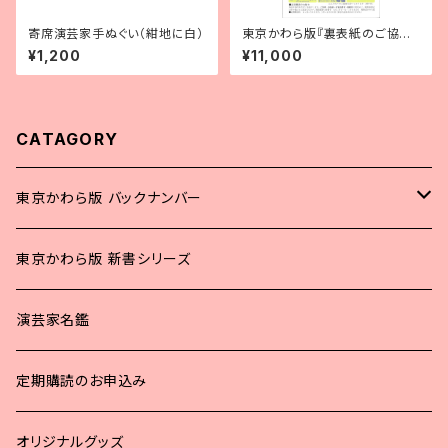
寄席演芸家手ぬぐい（紺地に白）
東京かわら版『裏表紙のご協賛
枠』
¥1,200
¥11,000
CATAGORY
東京かわら版 バックナンバー
2025年
東京かわら版 新書シリーズ
2024年
演芸家名鑑
2023年
定期購読のお申込み
2022年
オリジナルグッズ