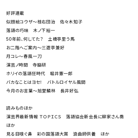
好評連載
似顔絵コウザ～桂右団治 佐々木知子
落語の巧味 木ノ下裕一
50年前、何してた？ 土橋亭里う馬
お二階へご案内～三遊亭兼好
月コレ～春風一刀
演芸ノ時間 寺脇研
ホリイの落語狂時代 堀井憲一郎
バカなことはヨセ！ バトルロイヤル風間
今月のお言葉～旭堂鱗林 長井好弘
読みものほか
演芸界最新情報 ＴＯＰＩＣＳ 落語協会新会長に柳家さん喬
ほか
見る目嗅ぐ鼻 彩の国落語大賞 浪曲師供養 ほか