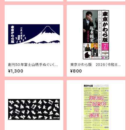
創刊50年富士山柄手ぬぐい（紺
東京かわら版 2026（令和８）
地に白）
年７月号
¥1,300
¥800