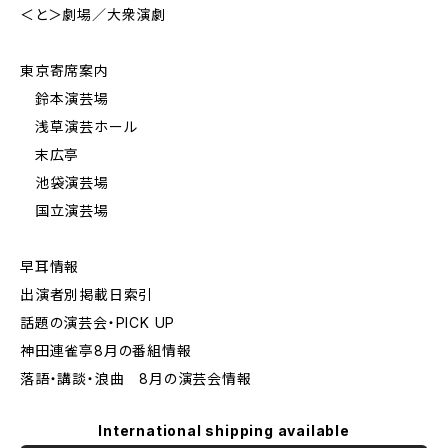
＜と＞劇場／大衆演劇
東京寄席案内
鈴本演芸場
浅草演芸ホール
末広亭
池袋演芸場
国立演芸場
早耳情報
出演者別掲載日索引
話題の演芸会・PICK UP
神田連雀亭8月の番組情報
落語・講談・浪曲 8月の演芸会情報
International shipping available